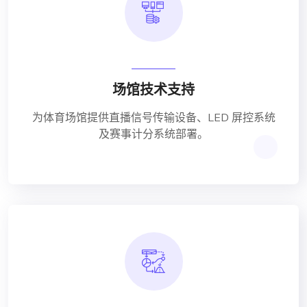
场馆技术支持
为体育场馆提供直播信号传输设备、LED 屏控系统
及赛事计分系统部署。