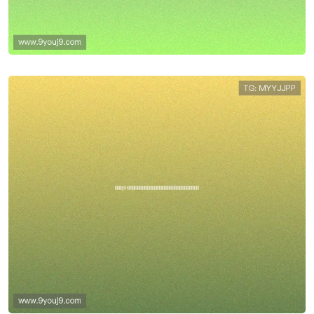
九游会在线官方网站带你回顾
2026世界杯精彩瞬间与精彩比赛
集锦
九游会j9·中国真人游戏第一品牌利
用世界杯热潮提升品牌影响力和用