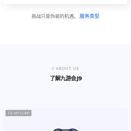
服务类型
挑战只是伪装的机遇。
// ABOUT US
了解
九游会j9