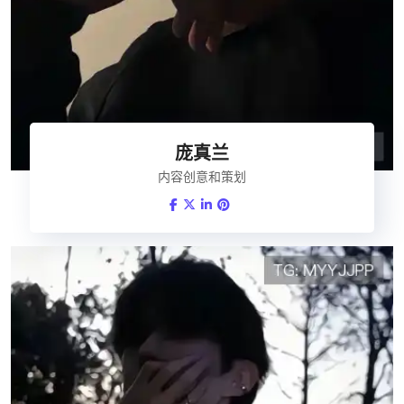
庞真兰
内容创意和策划