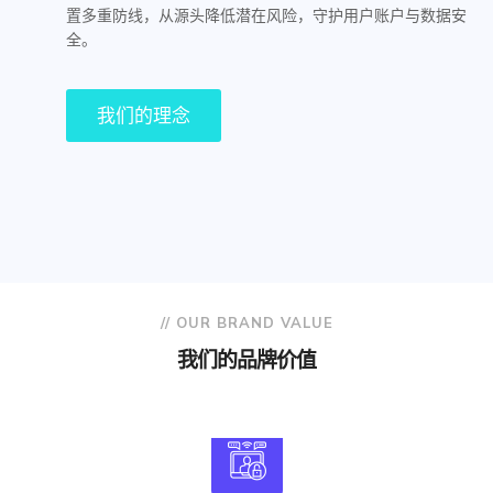
置多重防线，从源头降低潜在风险，守护用户账户与数据安
全。
我们的理念
// OUR BRAND VALUE
我们的品牌价值