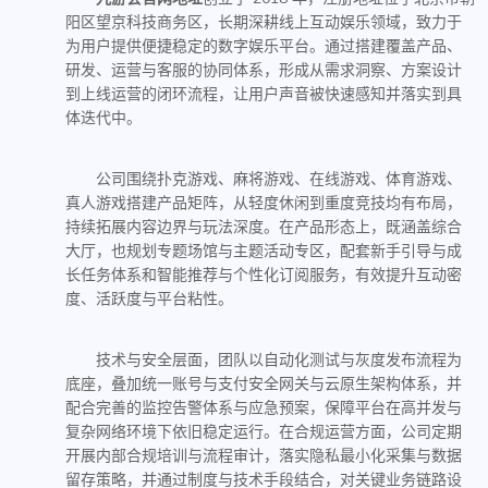
阳区望京科技商务区，长期深耕线上互动娱乐领域，致力于
为用户提供便捷稳定的数字娱乐平台。通过搭建覆盖产品、
研发、运营与客服的协同体系，形成从需求洞察、方案设计
到上线运营的闭环流程，让用户声音被快速感知并落实到具
体迭代中。
公司围绕扑克游戏、麻将游戏、在线游戏、体育游戏、
真人游戏搭建产品矩阵，从轻度休闲到重度竞技均有布局，
持续拓展内容边界与玩法深度。在产品形态上，既涵盖综合
大厅，也规划专题场馆与主题活动专区，配套新手引导与成
长任务体系和智能推荐与个性化订阅服务，有效提升互动密
度、活跃度与平台粘性。
技术与安全层面，团队以自动化测试与灰度发布流程为
底座，叠加统一账号与支付安全网关与云原生架构体系，并
配合完善的监控告警体系与应急预案，保障平台在高并发与
复杂网络环境下依旧稳定运行。在合规运营方面，公司定期
开展内部合规培训与流程审计，落实隐私最小化采集与数据
留存策略，并通过制度与技术手段结合，对关键业务链路设