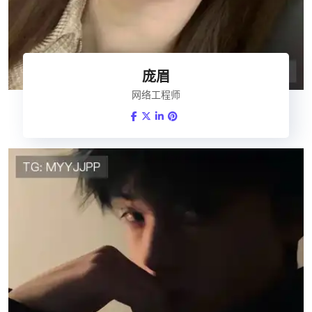
庞眉
网络工程师